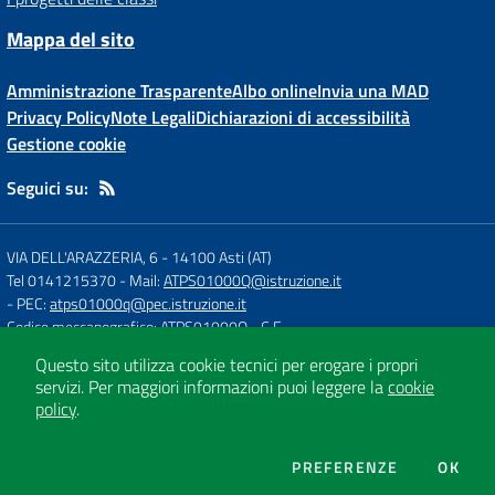
Mappa del sito
Amministrazione Trasparente
Albo online
Invia una MAD
Privacy Policy
Note Legali
Dichiarazioni di accessibilità
Gestione cookie
Seguici su:
VIA DELL'ARAZZERIA, 6
-
14100 Asti (AT)
Tel 0141215370
- Mail:
ATPS01000Q@istruzione.it
- PEC:
atps01000q@pec.istruzione.it
Codice meccanografico: ATPS01000Q
- C.F.
Questo sito utilizza cookie tecnici per erogare i propri
servizi.
Per maggiori informazioni puoi leggere la
cookie
Concept & Design by
Designers Italia
policy
.
Sito web realizzato con CMS
SCUOLASTICO
DEI COOKIE
PREFERENZE
OK