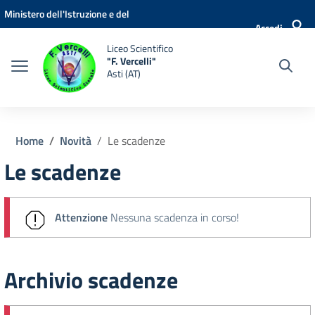
Vai ai contenuti
Vai al menu di navigazione
Vai al footer
Ministero dell'Istruzione e del
Accedi
Merito
Liceo Scientifico
"F. Vercelli"
Asti (AT)
Home
Novità
Le scadenze
Le scadenze
Attenzione
Nessuna scadenza in corso!
Archivio scadenze