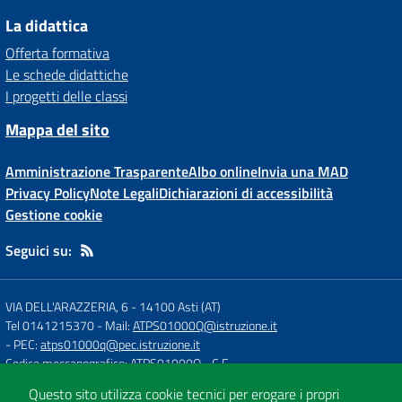
La didattica
Offerta formativa
Le schede didattiche
I progetti delle classi
Mappa del sito
Amministrazione Trasparente
Albo online
Invia una MAD
Privacy Policy
Note Legali
Dichiarazioni di accessibilità
Gestione cookie
Seguici su:
VIA DELL'ARAZZERIA, 6
-
14100 Asti (AT)
Tel 0141215370
- Mail:
ATPS01000Q@istruzione.it
- PEC:
atps01000q@pec.istruzione.it
Codice meccanografico: ATPS01000Q
- C.F.
Questo sito utilizza cookie tecnici per erogare i propri