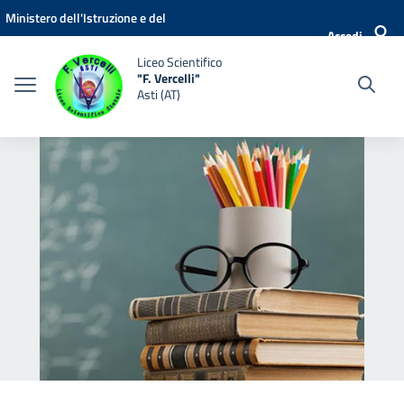
Vai ai contenuti
Vai al menu di navigazione
Vai al footer
Ministero dell'Istruzione e del
Accedi
Merito
Liceo Scientifico
"F. Vercelli"
Asti (AT)