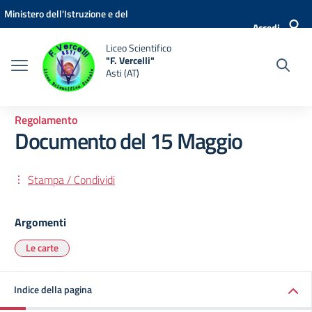
Vai ai contenuti
Vai al menu di navigazione
Vai al footer
Ministero dell'Istruzione e del
Accedi
Merito
Liceo Scientifico
"F. Vercelli"
Asti (AT)
Regolamento
Documento del 15 Maggio
Stampa / Condividi
Argomenti
Le carte
Indice della pagina