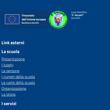
Liceo Scientifico
"F. Vercelli"
Asti (AT)
Link esterni
La scuola
Presentazione
I luoghi
Le persone
I numeri della scuola
Le carte della scuola
Organizzazione
La storia
I servizi