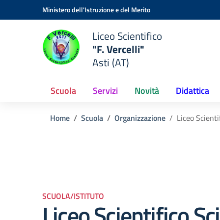
Vai ai contenuti
Vai al menu di navigazione
Vai al footer
Ministero dell'Istruzione e del Merito
Liceo Scientifico
"F. Vercelli"
Asti (AT)
Scuola
Servizi
Novità
Didattica
Home
Scuola
Organizzazione
Liceo Scienti
SCUOLA/ISTITUTO
Liceo Scientifico Sc