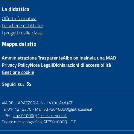
La didattica
Offerta formativa
Le schede didattiche
I progetti delle classi
Mappa del sito
Amministrazione Trasparente
Albo online
Invia una MAD
Privacy Policy
Note Legali
Dichiarazioni di accessibilità
Gestione cookie
Seguici su:
VIA DELL'ARAZZERIA, 6
-
14100 Asti (AT)
Tel 0141215370
- Mail:
ATPS01000Q@istruzione.it
- PEC:
atps01000q@pec.istruzione.it
Codice meccanografico: ATPS01000Q
- C.F.