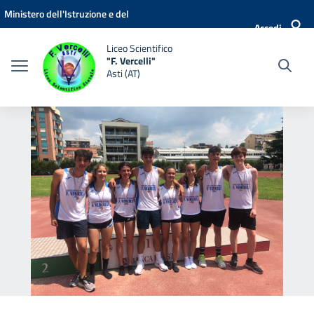
Vai ai contenuti
Vai al menu di navigazione
Vai al footer
Ministero dell'Istruzione e del
Accedi
Merito
Liceo Scientifico
"F. Vercelli"
Asti (AT)