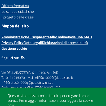
Offerta formativa
Le schede didattiche
I progetti delle classi
Mappa del sito
Amministrazione Trasparente
Albo online
Invia una MAD
Privacy Policy
Note Legali
Dichiarazioni di accessibilità
Gestione cookie
Seguici su:
VIA DELL'ARAZZERIA, 6
-
14100 Asti (AT)
Tel 0141215370
- Mail:
ATPS01000Q@istruzione.it
- PEC:
atps01000q@pec.istruzione.it
Codice meccanografico: ATPS01000Q
- C.F.
Questo sito utilizza cookie tecnici per erogare i propri
servizi.
Per maggiori informazioni puoi leggere la
cookie
Concept & Design by
Designers Italia
policy
.