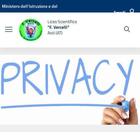
Vai ai contenuti
Vai al menu di navigazione
Vai al footer
Ministero dell'Istruzione e del
Accedi
Merito
Liceo Scientifico
"F. Vercelli"
Asti (AT)