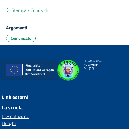
Stampa / Condividi
Argomenti
Comunicato
Liceo Scientifico
"F. Vercelli"
Asti (AT)
Link esterni
La scuola
Presentazione
I luoghi