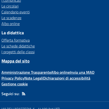
I comunicati
Le circolari
Calendario eventi
Le scadenze
Albo online
La didattica
Offerta formativa
Le schede didattiche
I progetti delle classi
Mappa del sito
Amministrazione Trasparente
Albo online
Invia una MAD
Privacy Policy
Note Legali
Dichiarazioni di accessibilità
Gestione cookie
Seguici su:
VIA DELL'ARAZZERIA, 6
-
14100 Asti (AT)