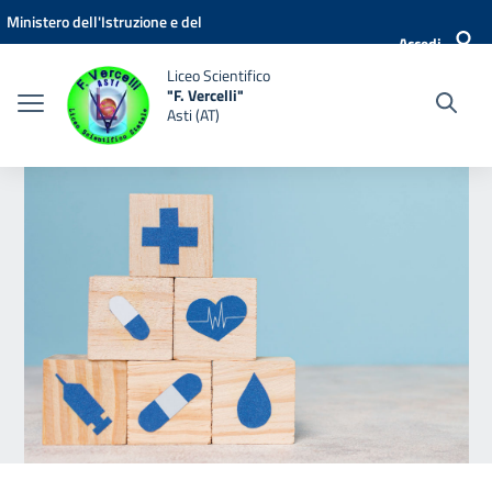
Vai ai contenuti
Vai al menu di navigazione
Vai al footer
Ministero dell'Istruzione e del
Accedi
Merito
Liceo Scientifico
"F. Vercelli"
Asti (AT)