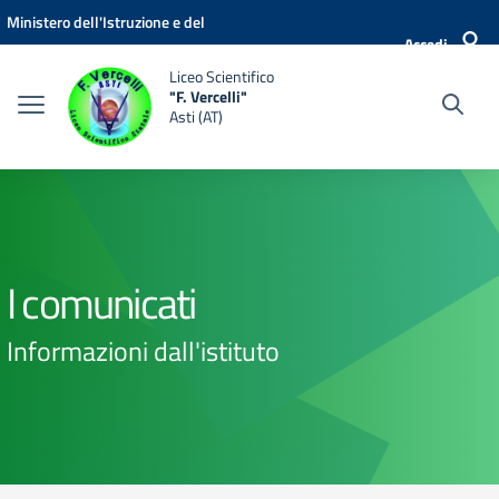
Vai ai contenuti
Vai al menu di navigazione
Vai al footer
Ministero dell'Istruzione e del
Accedi
Merito
Liceo Scientifico
"F. Vercelli"
Asti (AT)
I comunicati
Informazioni dall'istituto