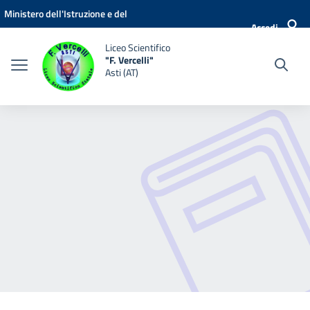
Vai ai contenuti
Vai al menu di navigazione
Vai al footer
Ministero dell'Istruzione e del
Accedi
Merito
Liceo Scientifico
"F. Vercelli"
Asti (AT)