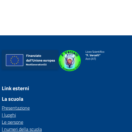
Liceo Scientifico
"F. Vercelli"
Asti (AT)
Link esterni
La scuola
Presentazione
I luoghi
Le persone
I numeri della scuola