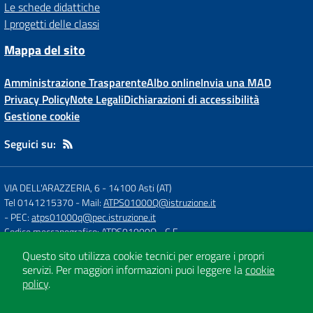
Le schede didattiche
I progetti delle classi
Mappa del sito
Amministrazione Trasparente
Albo online
Invia una MAD
Privacy Policy
Note Legali
Dichiarazioni di accessibilità
Gestione cookie
Seguici su:
VIA DELL'ARAZZERIA, 6
-
14100 Asti (AT)
Tel 0141215370
- Mail:
ATPS01000Q@istruzione.it
- PEC:
atps01000q@pec.istruzione.it
Codice meccanografico: ATPS01000Q
- C.F.
Questo sito utilizza cookie tecnici per erogare i propri
servizi.
Per maggiori informazioni puoi leggere la
cookie
Concept & Design by
Designers Italia
policy
.
Sito web realizzato con CMS
SCUOLASTICO