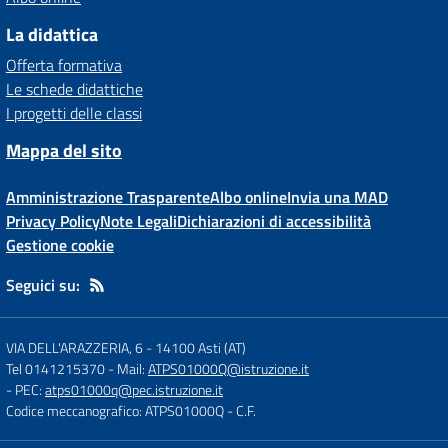
La didattica
Offerta formativa
Le schede didattiche
I progetti delle classi
Mappa del sito
Amministrazione Trasparente
Albo online
Invia una MAD
Privacy Policy
Note Legali
Dichiarazioni di accessibilità
Gestione cookie
Seguici su:
VIA DELL'ARAZZERIA, 6
-
14100 Asti (AT)
Tel 0141215370
- Mail:
ATPS01000Q@istruzione.it
- PEC:
atps01000q@pec.istruzione.it
Codice meccanografico: ATPS01000Q
- C.F.