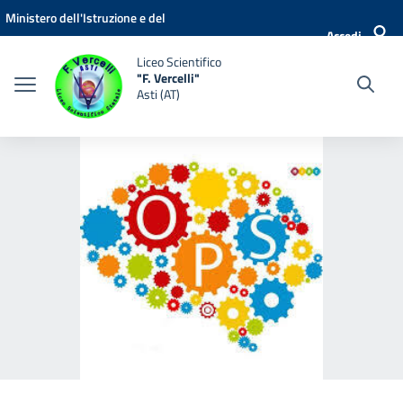
Vai ai contenuti
Vai al menu di navigazione
Vai al footer
Ministero dell'Istruzione e del
Accedi
Merito
Liceo Scientifico
"F. Vercelli"
Asti (AT)