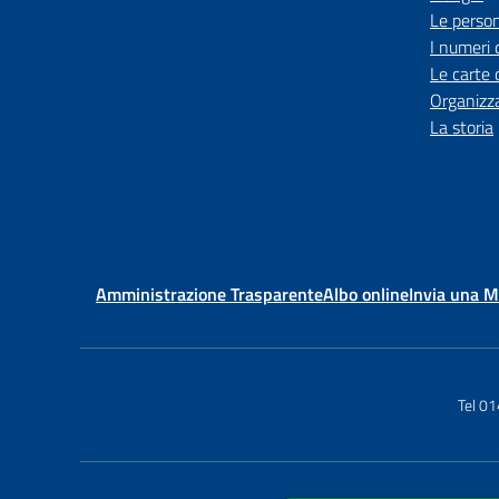
Le perso
I numeri 
Le carte 
Organizz
La storia
Amministrazione Trasparente
Albo online
Invia una 
Tel 0