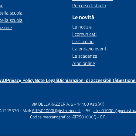
ne
Percorsi di studio
della scuola
Le novità
della scuola
Le notizie
azione
I comunicati
Le circolari
Calendario eventi
Le scadenze
Albo online
MAD
Privacy Policy
Note Legali
Dichiarazioni di accessibilità
Gestione
VIA DELL'ARAZZERIA, 6
-
14100 Asti (AT)
141215370
- Mail:
ATPS01000Q@istruzione.it
- PEC:
atps01000q@pec.istruzi
Codice meccanografico: ATPS01000Q
- C.F.