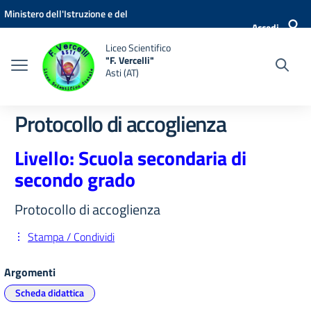
Vai ai contenuti
Vai al menu di navigazione
Vai al footer
Ministero dell'Istruzione e del
Accedi
Merito
Liceo Scientifico
"F. Vercelli"
Asti (AT)
Protocollo di accoglienza
Livello: Scuola secondaria di
secondo grado
Protocollo di accoglienza
Stampa / Condividi
Argomenti
Scheda didattica