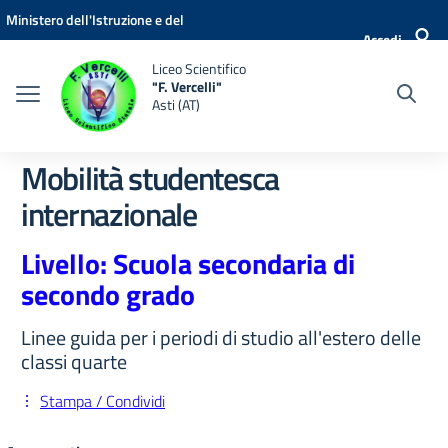
Vai ai contenuti
Vai al menu di navigazione
Vai al footer
Ministero dell'Istruzione e del
Accedi
Merito
Liceo Scientifico
"F. Vercelli"
Asti (AT)
Mobilità studentesca
internazionale
Livello: Scuola secondaria di
secondo grado
Linee guida per i periodi di studio all'estero delle
classi quarte
Stampa / Condividi