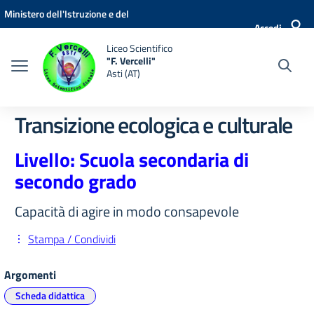
Vai ai contenuti
Vai al menu di navigazione
Vai al footer
Ministero dell'Istruzione e del
Accedi
Merito
Liceo Scientifico
"F. Vercelli"
Asti (AT)
Transizione ecologica e culturale
Livello: Scuola secondaria di
secondo grado
Capacità di agire in modo consapevole
Stampa / Condividi
Argomenti
Scheda didattica