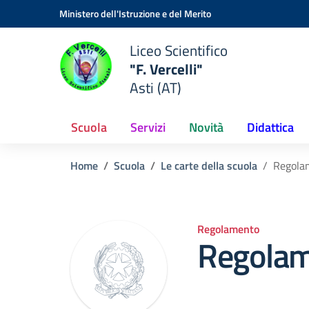
Vai ai contenuti
Vai al menu di navigazione
Vai al footer
Ministero dell'Istruzione e del Merito
Liceo Scientifico
"F. Vercelli"
Asti (AT)
Scuola
Servizi
Novità
Didattica
Home
Scuola
Le carte della scuola
Regola
Regolamento
Regola