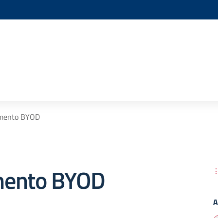
mento BYOD
mento BYOD
A