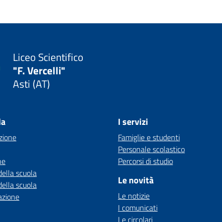
Liceo Scientifico
"F. Vercelli"
Asti (AT)
la
I servizi
zione
Famiglie e studenti
Personale scolastico
ne
Percorsi di studio
della scuola
Le novità
della scuola
Le notizie
azione
I comunicati
Le circolari