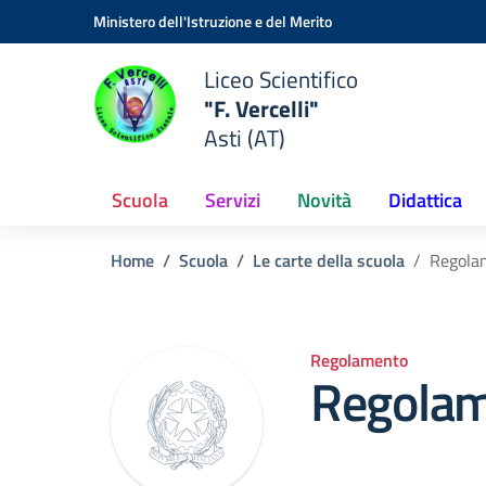
Vai ai contenuti
Vai al menu di navigazione
Vai al footer
Ministero dell'Istruzione e del Merito
Liceo Scientifico
"F. Vercelli"
Asti (AT)
Scuola
Servizi
Novità
Didattica
Home
Scuola
Le carte della scuola
Regola
Regolamento
Regolam