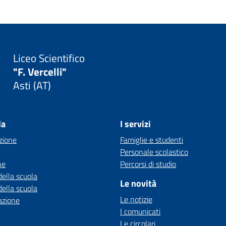
Liceo Scientifico
"F. Vercelli"
Asti (AT)
la
I servizi
zione
Famiglie e studenti
Personale scolastico
ne
Percorsi di studio
della scuola
Le novità
della scuola
Le notizie
azione
I comunicati
Le circolari