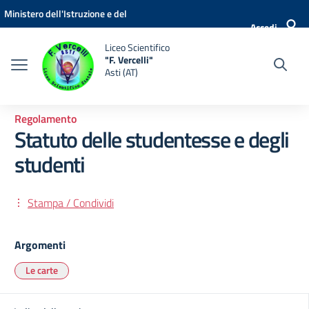
Vai ai contenuti
Vai al menu di navigazione
Vai al footer
Ministero dell'Istruzione e del
Accedi
Merito
Liceo Scientifico
"F. Vercelli"
Asti (AT)
Regolamento
Statuto delle studentesse e degli
studenti
Stampa / Condividi
Argomenti
Le carte