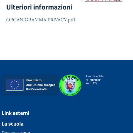
Ulteriori informazioni
ORGANIGRAMMA PRIVACY.pdf
Liceo Scientifico
"F. Vercelli"
Asti (AT)
Link esterni
La scuola
Presentazione