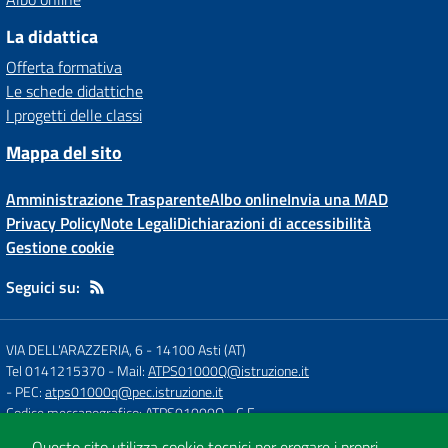
La didattica
Offerta formativa
Le schede didattiche
I progetti delle classi
Mappa del sito
Amministrazione Trasparente
Albo online
Invia una MAD
Privacy Policy
Note Legali
Dichiarazioni di accessibilità
Gestione cookie
Seguici su:
VIA DELL'ARAZZERIA, 6
-
14100 Asti (AT)
Tel 0141215370
- Mail:
ATPS01000Q@istruzione.it
- PEC:
atps01000q@pec.istruzione.it
Codice meccanografico: ATPS01000Q
- C.F.
Questo sito utilizza cookie tecnici per erogare i propri