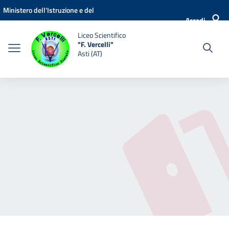
Vai ai contenuti
Vai al menu di navigazione
Vai al footer
Ministero dell'Istruzione e del
Accedi
Merito
Liceo Scientifico
"F. Vercelli"
Asti (AT)