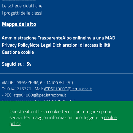
Le schede didattiche
I progetti delle classi
Mappa del sito
Amministrazione Trasparente
Albo online
Invia una MAD
Privacy Policy
Note Legali
Dichiarazioni di accessibilità
Gestione cookie
Seguici su:
VIA DELL'ARAZZERIA, 6
-
14100 Asti (AT)
Tel 0141215370
- Mail:
ATPS01000Q@istruzione.it
- PEC:
atps01000q@pec.istruzione.it
Codice meccanografico: ATPS01000Q
- C.F.
Questo sito utilizza cookie tecnici per erogare i propri
servizi.
Per maggiori informazioni puoi leggere la
cookie
Concept & Design by
Designers Italia
policy
.
Sito web realizzato con CMS
SCUOLASTICO