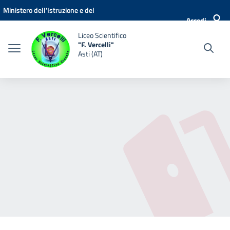
Vai ai contenuti
Vai al menu di navigazione
Vai al footer
Ministero dell'Istruzione e del
Accedi
Merito
Liceo Scientifico
"F. Vercelli"
Asti (AT)