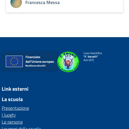
Francesca Messa
Liceo Scientifico
"F. Vercelli"
Asti (AT)
Link esterni
La scuola
Presentazione
I luoghi
Le persone
I numeri della scuola