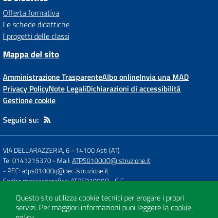
Offerta formativa
Le schede didattiche
I progetti delle classi
Mappa del sito
Amministrazione Trasparente
Albo online
Invia una MAD
Privacy Policy
Note Legali
Dichiarazioni di accessibilità
Gestione cookie
Seguici su:
VIA DELL'ARAZZERIA, 6
-
14100 Asti (AT)
Tel 0141215370
- Mail:
ATPS01000Q@istruzione.it
- PEC:
atps01000q@pec.istruzione.it
Codice meccanografico: ATPS01000Q
- C.F.
Questo sito utilizza cookie tecnici per erogare i propri
servizi.
Per maggiori informazioni puoi leggere la
cookie
Concept & Design by
Designers Italia
policy
.