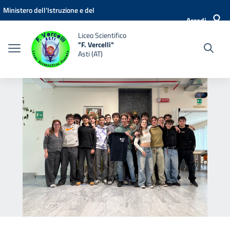
Vai ai contenuti
Vai al menu di navigazione
Vai al footer
Ministero dell'Istruzione e del
Accedi
Merito
Liceo Scientifico
"F. Vercelli"
Asti (AT)