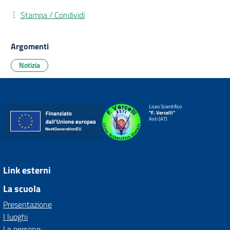
Stampa / Condividi
Argomenti
Notizia
Liceo Scientifico
"F. Vercelli"
Asti (AT)
Link esterni
La scuola
Presentazione
I luoghi
Le persone