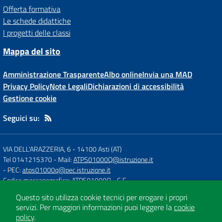
Offerta formativa
Le schede didattiche
I progetti delle classi
Mappa del sito
Amministrazione Trasparente
Albo online
Invia una MAD
Privacy Policy
Note Legali
Dichiarazioni di accessibilità
Gestione cookie
Seguici su:
VIA DELL'ARAZZERIA, 6
-
14100 Asti (AT)
Tel 0141215370
- Mail:
ATPS01000Q@istruzione.it
- PEC:
atps01000q@pec.istruzione.it
Codice meccanografico: ATPS01000Q
- C.F.
Questo sito utilizza cookie tecnici per erogare i propri
servizi.
Per maggiori informazioni puoi leggere la
cookie
Concept & Design by
Designers Italia
policy
.
Sito web realizzato con CMS
SCUOLASTICO