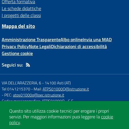
Offerta formativa
Le schede didattiche
I progetti delle classi
Mappa del sito
Amministrazione Trasparente
Albo online
Invia una MAD
Privacy Policy
Note Legali
Dichiarazioni di accessibilità
Gestione cookie
Seguici su:
VIA DELL'ARAZZERIA, 6
-
14100 Asti (AT)
Tel 0141215370
- Mail:
ATPS01000Q@istruzione.it
- PEC:
atps01000q@pec.istruzione.it
Codice meccanografico: ATPS01000Q
- C.F.
Questo sito utilizza cookie tecnici per erogare i propri
servizi.
Per maggiori informazioni puoi leggere la
cookie
Concept & Design by
Designers Italia
policy
.
Sito web realizzato con CMS
SCUOLASTICO