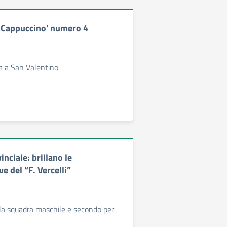
Il Cappuccino' numero 4
a a San Valentino
inciale: brillano le
e del “F. Vercelli”
la squadra maschile e secondo per