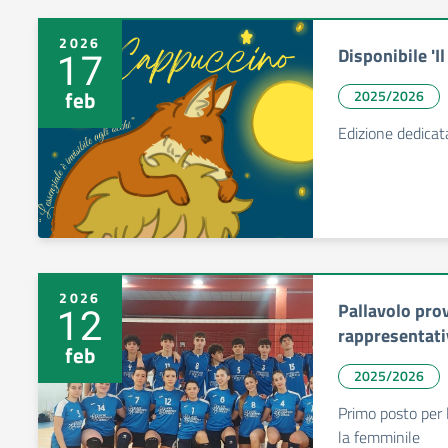
2026
Disponibile '
17
feb
2025/2026
Edizione dedicat
2026
Pallavolo prov
12
rappresentativ
feb
2025/2026
Primo posto per 
la femminile