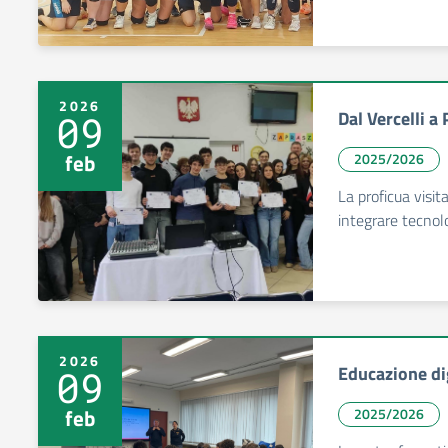
2026
Dal Vercelli a
09
feb
2025/2026
La proficua visit
integrare tecnol
2026
Educazione dig
09
feb
2025/2026