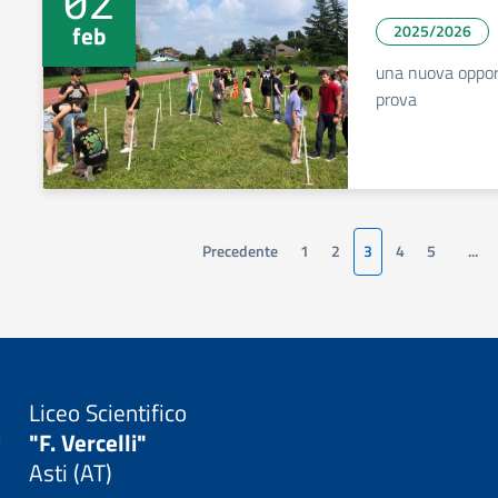
02
feb
2025/2026
una nuova opport
prova
Precedente
1
2
3
4
5
...
Liceo Scientifico
"F. Vercelli"
Asti (AT)