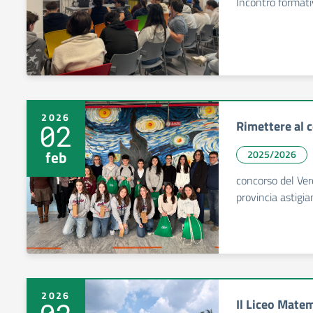
Incontro formati
2026
Rimettere al 
02
feb
2025/2026
concorso del Verc
provincia astigi
2026
Il Liceo Matem