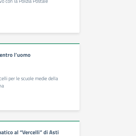
vo con la Polizia Postale
centro l’uomo
elli per le scuole medie della
ana
atico al “Vercelli” di Asti