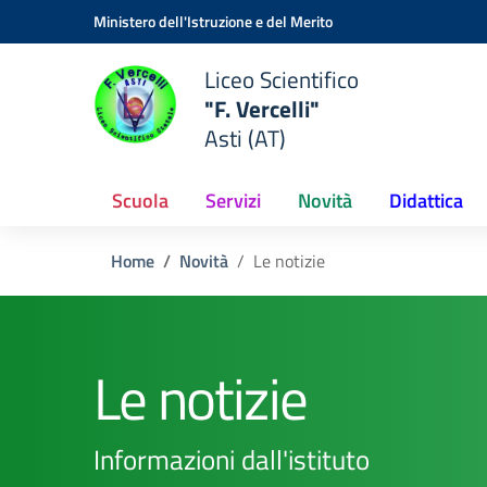
Vai ai contenuti
Vai al menu di navigazione
Vai al footer
Ministero dell'Istruzione e del Merito
Liceo Scientifico
"F. Vercelli"
Asti (AT)
Scuola
Servizi
Novità
Didattica
Home
Novità
Le notizie
Le notizie
Informazioni dall'istituto