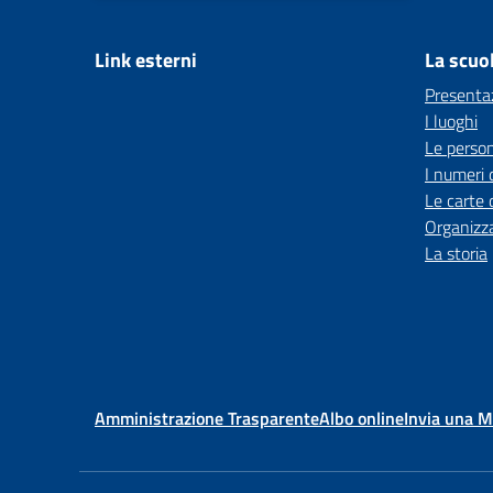
Link esterni
La scuo
Presenta
I luoghi
Le perso
I numeri 
Le carte 
Organizz
La storia
Amministrazione Trasparente
Albo online
Invia una 