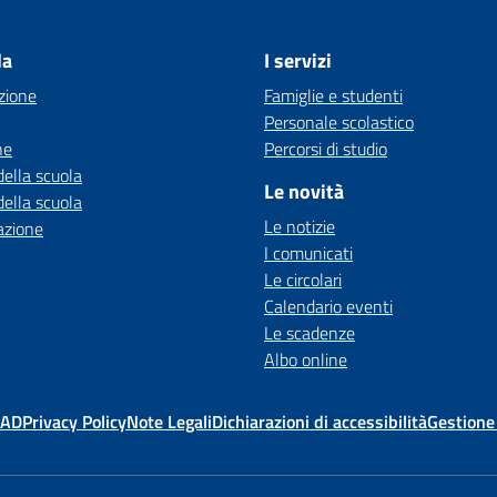
la
I servizi
zione
Famiglie e studenti
Personale scolastico
ne
Percorsi di studio
della scuola
Le novità
della scuola
Le notizie
azione
I comunicati
Le circolari
Calendario eventi
Le scadenze
Albo online
MAD
Privacy Policy
Note Legali
Dichiarazioni di accessibilità
Gestione