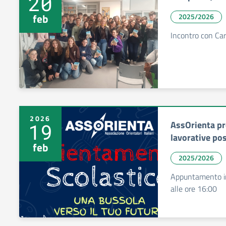
20
feb
2025/2026
Incontro con Car
2026
AssOrienta p
19
lavorative po
feb
2025/2026
Appuntamento in
alle ore 16:00