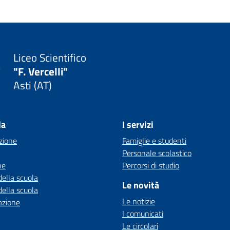
Liceo Scientifico
"F. Vercelli"
Asti (AT)
la
I servizi
zione
Famiglie e studenti
Personale scolastico
ne
Percorsi di studio
della scuola
Le novità
della scuola
Le notizie
azione
I comunicati
Le circolari