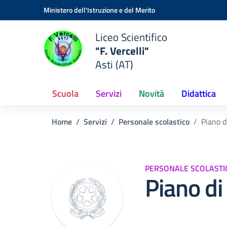
Vai ai contenuti
Vai al menu di navigazione
Vai al footer
Ministero dell'Istruzione e del Merito
Liceo Scientifico
"F. Vercelli"
Asti (AT)
Scuola
Servizi
Novità
Didattica
Home
Servizi
Personale scolastico
Piano d
PERSONALE SCOLASTI
Piano d