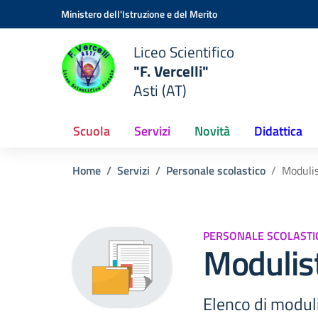
Vai ai contenuti
Vai al menu di navigazione
Vai al footer
Ministero dell'Istruzione e del Merito
Liceo Scientifico
"F. Vercelli"
Asti (AT)
Scuola
Servizi
Novità
Didattica
Home
Servizi
Personale scolastico
Modulis
PERSONALE SCOLASTI
Modulist
Elenco di moduli 