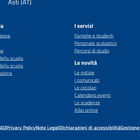
Asti (AT)
la
I servizi
zione
Famiglie e studenti
Personale scolastico
ne
Percorsi di studio
della scuola
Le novità
della scuola
Le notizie
azione
I comunicati
Le circolari
Calendario eventi
Le scadenze
Albo online
MAD
Privacy Policy
Note Legali
Dichiarazioni di accessibilità
Gestione