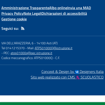
Amministrazione Trasparente
Albo online
Invia una MAD
Privacy Policy
Note Legali
Dichiarazioni di accessibilità
Gestione cookie
Seguici su:
VIA DELL'ARAZZERIA, 6
-
14100 Asti (AT)
Tel 0141215370
- Mail:
ATPS01000Q@istruzione.it
- PEC:
atps01000q@pec.istruzione.it
Codice meccanografico: ATPS01000Q
- C.F.
Concept & Design by
Designers Italia
Sito web realizzato con CMS
SCUOLASTICO