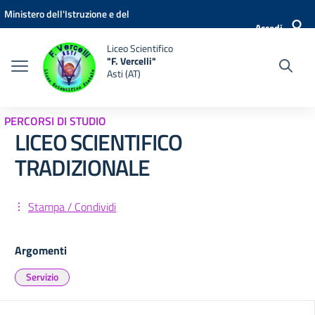
Vai ai contenuti
Vai al menu di navigazione
Vai al footer
Ministero dell'Istruzione e del
Accedi
Merito
Liceo Scientifico
"F. Vercelli"
Asti (AT)
PERCORSI DI STUDIO
LICEO SCIENTIFICO
TRADIZIONALE
Stampa / Condividi
Argomenti
Servizio